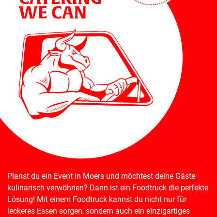
Planst du ein Event in Moers und möchtest deine Gäste
kulinarisch verwöhnen? Dann ist ein Foodtruck die perfekte
Lösung! Mit einem Foodtruck kannst du nicht nur für
leckeres Essen sorgen, sondern auch ein einzigartiges