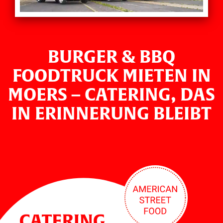
BURGER & BBQ
FOODTRUCK MIETEN IN
MOERS – CATERING, DAS
IN ERINNERUNG BLEIBT