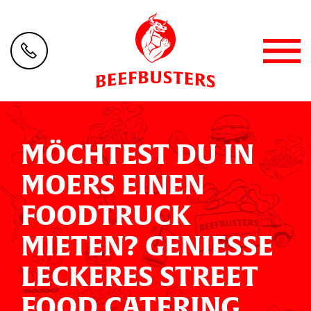
MÖCHTEST DU IN
MOERS EINEN
FOODTRUCK
MIETEN? GENIESSE L
ECKERES STREET F
OOD CATERING F