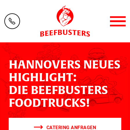
HANNOVERS NEUES
HIGHLIGHT:
DIE BEEFBUSTERS
FOODTRUCKS!
CATERING ANFRAGEN