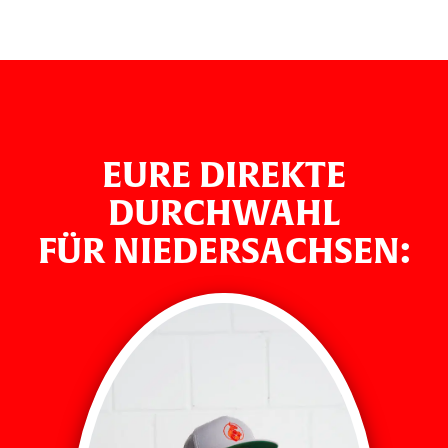
EURE DIREKTE
DURCHWAHL
FÜR NIEDERSACHSEN: