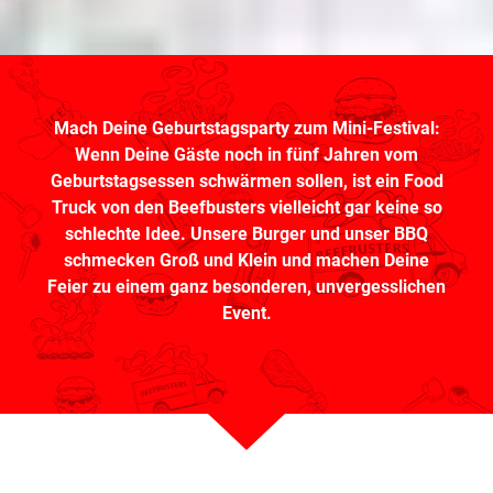
Mach Deine Geburtstagsparty zum Mini-Festival:
Wenn Deine Gäste noch in fünf Jahren vom
Geburtstagsessen schwärmen sollen, ist ein Food
Truck von den Beefbusters vielleicht gar keine so
schlechte Idee. Unsere Burger und unser BBQ
schmecken Groß und Klein und machen Deine
Feier zu einem ganz besonderen, unvergesslichen
Event.