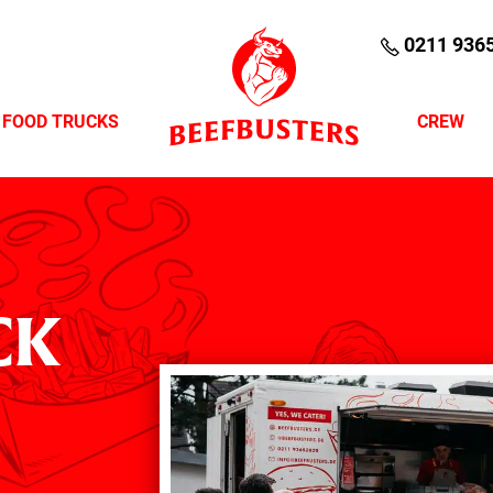
0211 936
FOOD TRUCKS
CREW
CK