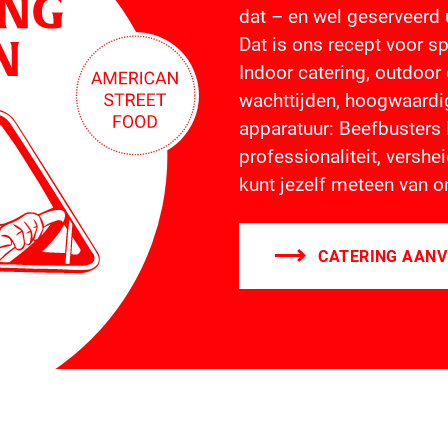
dat – en wel geserveerd 
Dat is ons recept voor 
Indoor catering, outdoor 
wachttijden, hoogwaardi
apparatuur: Beefbusters
professionaliteit, vershe
kunt jezelf meteen van o
CATERING AAN