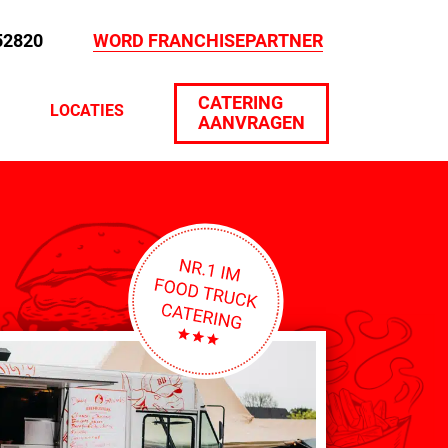
52820
WORD FRANCHISEPARTNER
CATERING
LOCATIES
AANVRAGEN