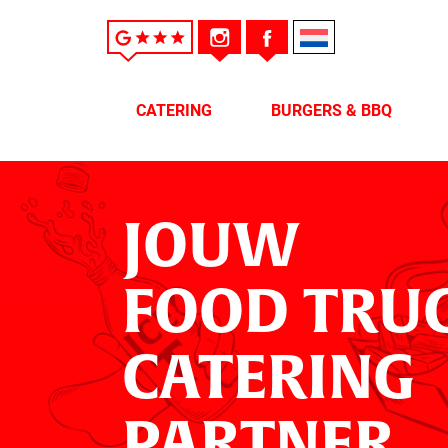
CATERING
BURGERS & BBQ
JOUW
FOOD TRU
CATERING
PARTNER