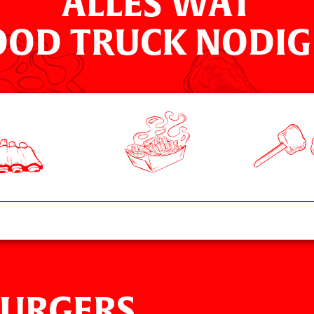
ALLES WAT
OOD TRUCK NODIG
URGERS