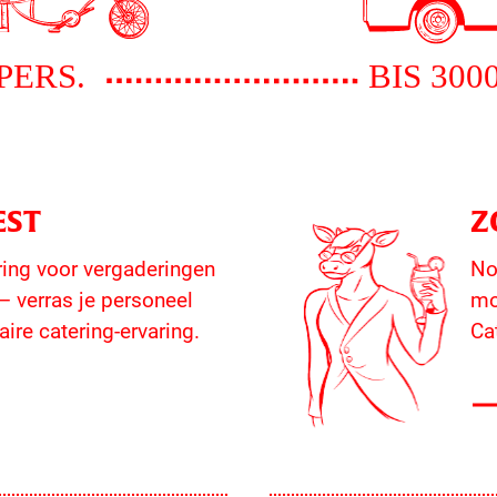
EST
Z
ring voor vergaderingen
No
 – verras je personeel
mo
ire catering-ervaring.
Ca