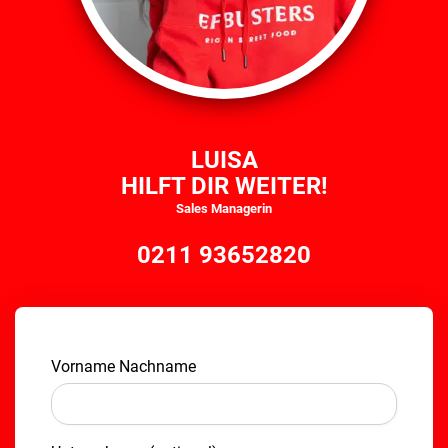
LUISA
HILFT DIR WEITER!
Sales Managerin
0211 93652820
Vorname Nachname