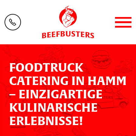
FOODTRUCK
CATERING IN HAMM
– EINZIGARTIGE
KULINARISCHE
ERLEBNISSE!