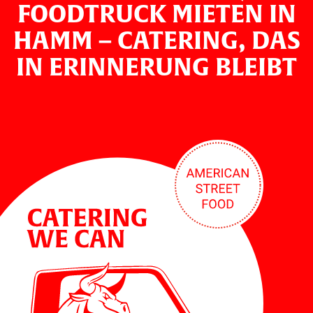
FOODTRUCK MIETEN IN
HAMM – CATERING, DAS
IN ERINNERUNG BLEIBT