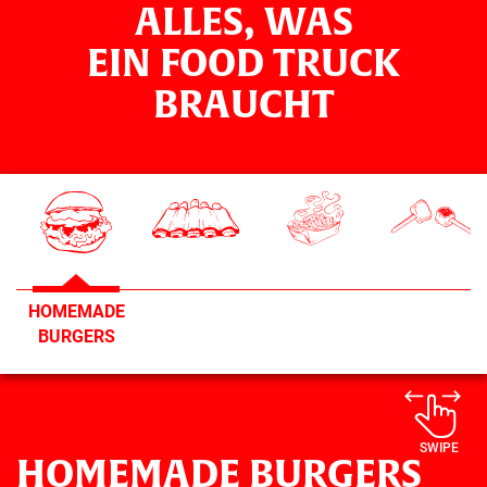
ALLES, WAS
EIN FOOD TRUCK
BRAUCHT
HOMEMADE
BURGERS
SWIPE
HOMEMADE BURGERS