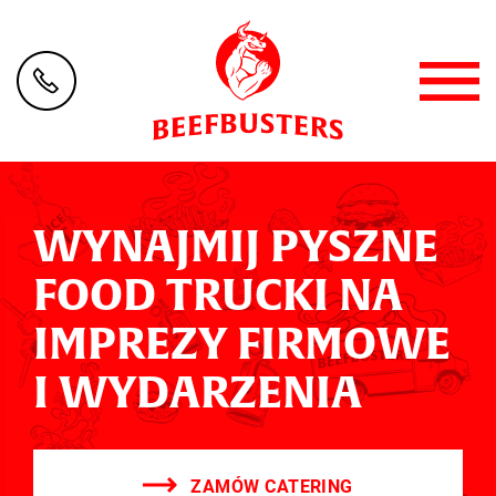
WYNAJMIJ PYSZNE
FOOD TRUCKI NA
IMPREZY FIRMOWE
I WYDARZENIA
ZAMÓW CATERING