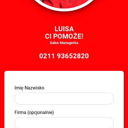
LUISA
CI POMOŻE!
Sales Managerka
0211 93652820
Imię Nazwisko
Firma (opcjonalnie)