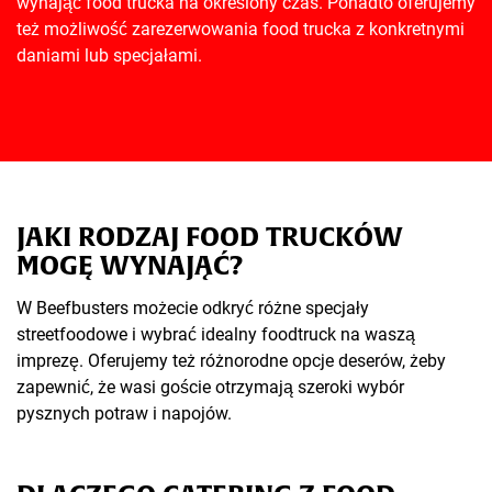
wynająć food trucka na określony czas. Ponadto oferujemy
też możliwość zarezerwowania food trucka z konkretnymi
daniami lub specjałami.
JAKI RODZAJ FOOD TRUCKÓW
MOGĘ WYNAJĄĆ?
W Beefbusters możecie odkryć różne specjały
streetfoodowe i wybrać idealny foodtruck na waszą
imprezę. Oferujemy też różnorodne opcje deserów, żeby
zapewnić, że wasi goście otrzymają szeroki wybór
pysznych potraw i napojów.