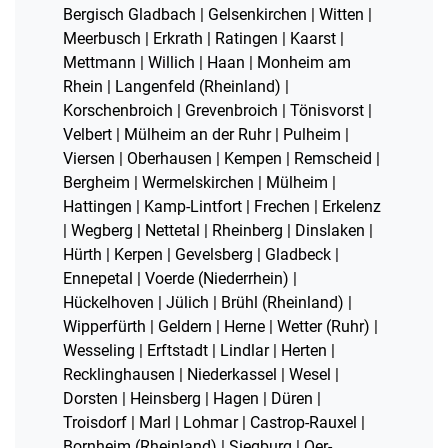
Bergisch Gladbach | Gelsenkirchen | Witten |
Meerbusch | Erkrath | Ratingen | Kaarst |
Mettmann | Willich | Haan | Monheim am
Rhein | Langenfeld (Rheinland) |
Korschenbroich | Grevenbroich | Tönisvorst |
Velbert | Mülheim an der Ruhr | Pulheim |
Viersen | Oberhausen | Kempen | Remscheid |
Bergheim | Wermelskirchen | Mülheim |
Hattingen | Kamp-Lintfort | Frechen | Erkelenz
| Wegberg | Nettetal | Rheinberg | Dinslaken |
Hürth | Kerpen | Gevelsberg | Gladbeck |
Ennepetal | Voerde (Niederrhein) |
Hückelhoven | Jülich | Brühl (Rheinland) |
Wipperfürth | Geldern | Herne | Wetter (Ruhr) |
Wesseling | Erftstadt | Lindlar | Herten |
Recklinghausen | Niederkassel | Wesel |
Dorsten | Heinsberg | Hagen | Düren |
Troisdorf | Marl | Lohmar | Castrop-Rauxel |
Bornheim (Rheinland) | Siegburg | Oer-