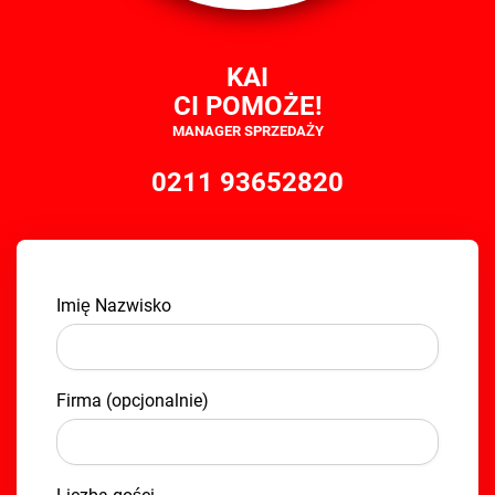
KAI
CI POMOŻE!
MANAGER SPRZEDAŻY
0211 93652820
Imię Nazwisko
Firma (opcjonalnie)